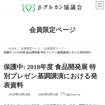
コ
ナ
ン
ビ
テ
ゲ
ン
ー
ツ
シ
へ
ョ
会員限定ページ
ス
ン
キ
に
ッ
移
プ
動
HOME
会員限定ページ
会員限定ページ
保護中: 2018年度 食品開発展 特別プレゼン基調講演における発表資料
保護中: 2018年度 食品開発展 特
別プレゼン基調講演における発
表資料
最
2018年10月26日
2026年3月21日
bglucan-su
終
更