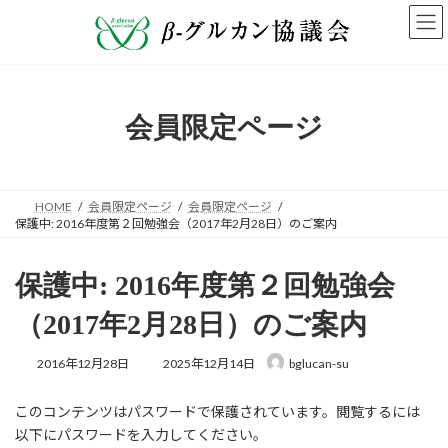
コ
ナ
ン
ビ
テ
ゲ
ン
ー
ツ
シ
へ
ョ
会員限定ページ
ス
ン
キ
に
ッ
移
プ
動
HOME
会員限定ページ
会員限定ページ
保護中: 2016年度第２回勉強会（2017年2月28日）のご案内
保護中: 2016年度第２回勉強会
（2017年2月28日）のご案内
最
2016年12月28日
2025年12月14日
bglucan-su
終
更
このコンテンツはパスワードで保護されています。閲覧するには
新
日
以下にパスワードを入力してください。